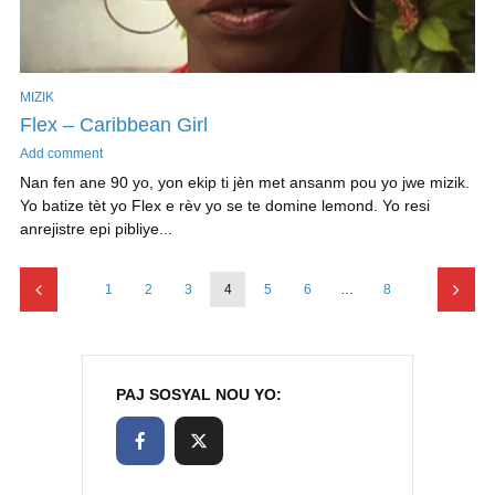
MIZIK
Flex – Caribbean Girl
Add comment
Nan fen ane 90 yo, yon ekip ti jèn met ansanm pou yo jwe mizik.
Yo batize tèt yo Flex e rèv yo se te domine lemond. Yo resi
anrejistre epi pibliye...
1
2
3
4
5
6
…
8
PAJ SOSYAL NOU YO: