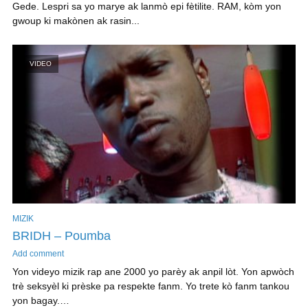
Gede. Lespri sa yo marye ak lanmò epi fètilite. RAM, kòm yon
gwoup ki makònen ak rasin...
VIDEO
MIZIK
BRIDH – Poumba
Add comment
Yon videyo mizik rap ane 2000 yo parèy ak anpil lòt. Yon apwòch
trè seksyèl ki prèske pa respekte fanm. Yo trete kò fanm tankou
yon bagay.…