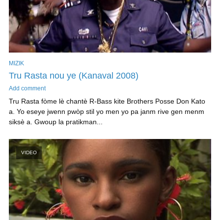
MIZIK
Tru Rasta nou ye (Kanaval 2008)
Add comment
Tru Rasta fòme lè chantè R-Bass kite Brothers Posse Don Kato
a. Yo eseye jwenn pwòp stil yo men yo pa janm rive gen menm
siksè a. Gwoup la pratikman...
VIDEO