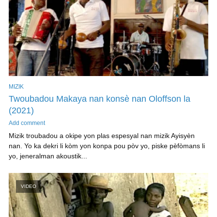
MIZIK
Twoubadou Makaya nan konsè nan Oloffson la
(2021)
Add comment
Mizik troubadou a okipe yon plas espesyal nan mizik Ayisyèn
nan. Yo ka dekri li kòm yon konpa pou pòv yo, piske pèfòmans li
yo, jeneralman akoustik...
VIDEO