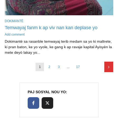
DOKIMANTÈ
Temwayaj fanm k ap viv nan kan deplase yo
Add comment
Dokimantè sa rasanble temwayaj terib medam sa yo ki maltrete,
ki pran baton, ke yo vyole, ke gang k ap ravaje kapital Ayisyèn la
mete deyò lakay yo...
1
2
3
…
17
PAJ SOSYAL NOU YO: