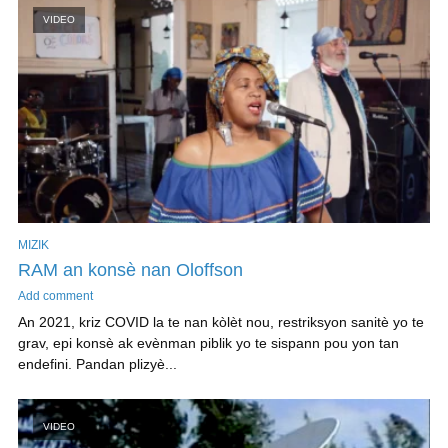
VIDEO
MIZIK
RAM an konsè nan Oloffson
Add comment
An 2021, kriz COVID la te nan kòlèt nou, restriksyon sanitè yo te
grav, epi konsè ak evènman piblik yo te sispann pou yon tan
endefini. Pandan plizyè...
VIDEO