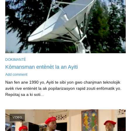
DOKIMANTÈ
Kòmansman entènèt la an Ayiti
Add comment
Nan fen ane 1990 yo, Ayiti te sibi yon gwo chanjman teknolojik
avèk rive entènèt la ak popilarizasyon rapid zouti enfòmatik yo.
Repòtaj sa a ki soti...
VIDEO