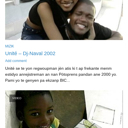
MIZIK
Unité – Dj-Naval 2002
Add comment
Unité se te yon regwoupman jèn atis ki t ap frekante menm
estidyo anrejistreman an nan Pòtoprens pandan ane 2000 yo.
Pami yo te genyen pa ekzanp BIC...
VIDEO