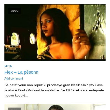
VIDEO
MIZIK
Flex – La pèsonn
Add comment
Se petèt youn nan repriz ki pi odasye gran klasik sila Syto Cave
te ekri e Boulo Valcourt te imòtalize. Se BIC ki ekri e ki entèprete
nouvo kouplè...