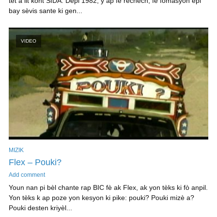
tèt a lit kont SIDA. Depi 1982, y ap fè rechèch, fè fòmasyon epi
bay sèvis sante ki gen...
VIDEO
MIZIK
Flex – Pouki?
Add comment
Youn nan pi bèl chante rap BIC fè ak Flex, ak yon tèks ki fò anpil.
Yon tèks k ap poze yon kesyon ki pike: pouki? Pouki mizè a?
Pouki desten kriyèl...