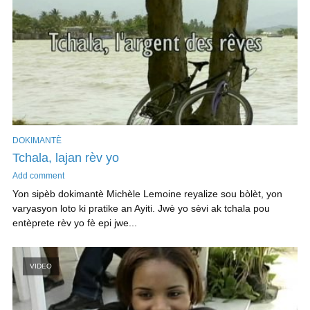
DOKIMANTÈ
Tchala, lajan rèv yo
Add comment
Yon sipèb dokimantè Michèle Lemoine reyalize sou bòlèt, yon
varyasyon loto ki pratike an Ayiti. Jwè yo sèvi ak tchala pou
entèprete rèv yo fè epi jwe...
VIDEO