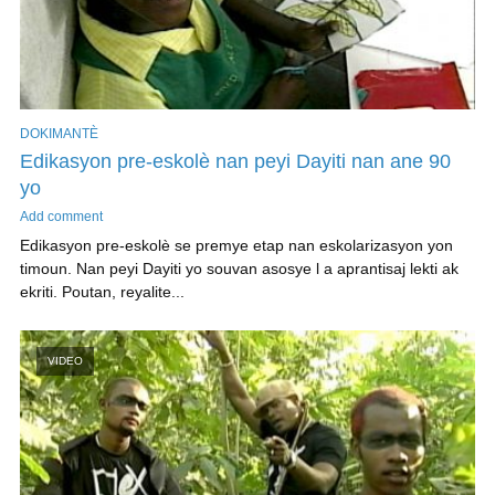
DOKIMANTÈ
Edikasyon pre-eskolè nan peyi Dayiti nan ane 90
yo
Add comment
Edikasyon pre-eskolè se premye etap nan eskolarizasyon yon
timoun. Nan peyi Dayiti yo souvan asosye l a aprantisaj lekti ak
ekriti. Poutan, reyalite...
VIDEO