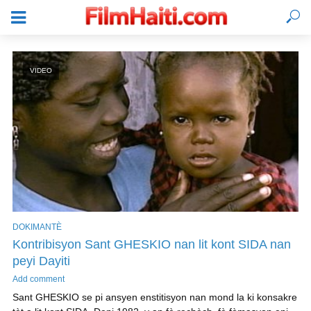
VIDEO
DOKIMANTÈ
Kontribisyon Sant GHESKIO nan lit kont SIDA nan
KONEKTE
peyi Dayiti
Add comment
Sant GHESKIO se pi ansyen enstitisyon nan mond la ki konsakre