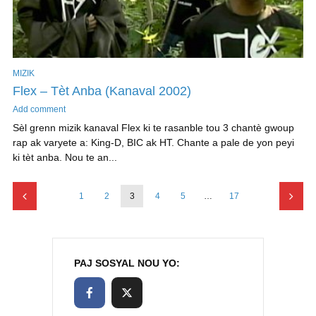
MIZIK
Flex – Tèt Anba (Kanaval 2002)
Add comment
Sèl grenn mizik kanaval Flex ki te rasanble tou 3 chantè gwoup
rap ak varyete a: King-D, BIC ak HT. Chante a pale de yon peyi
ki tèt anba. Nou te an...
1
2
3
4
5
…
17
PAJ SOSYAL NOU YO: