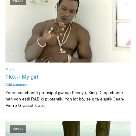
VIDEO
MIZIK
Flex – My girl
Add comment
Youn nan chantè prensipal gwoup Flex yo, King-D, ap chante
nan yon estil R&B ki pi otantik. Yon lòt bò, se gita elastik Jean-
Pierre Grasset k ap...
VIDEO