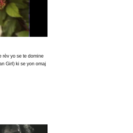
e rèv yo se te domine
n Girl) ki se yon omaj