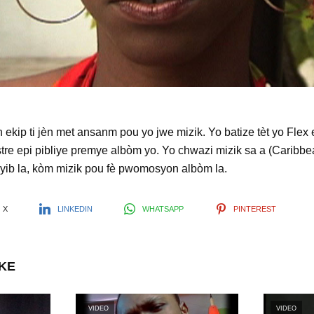
l
a
y
 ekip ti jèn met ansanm pou yo jwe mizik. Yo batize tèt yo Flex 
V
stre epi pibliye premye albòm yo. Yo chwazi mizik sa a (Caribbea
ayib la, kòm mizik pou fè pwomosyon albòm la.
i
X
LINKEDIN
WHATSAPP
PINTEREST
d
IKE
e
VIDEO
VIDEO