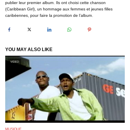
publier leur premier album. Ils ont choisi cette chanson
y
(Caribbean Girl), un hommage aux femmes et jeunes filles
caribéennes, pour faire la promotion de l’album.
V
i
YOU MAY ALSO LIKE
d
VIDEO
e
o
MUSIQUE