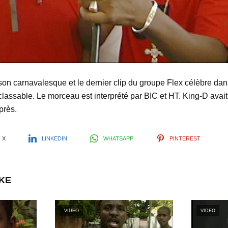
l
a
y
son carnavalesque et le dernier clip du groupe Flex célèbre da
classable. Le morceau est interprété par BIC et HT. King-D avait
V
près.
i
X
LINKEDIN
WHATSAPP
PINTEREST
d
IKE
e
VIDEO
VIDEO