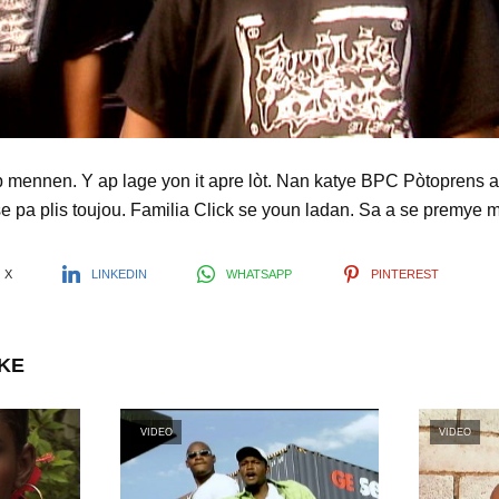
l
a
y
 mennen. Y ap lage yon it apre lòt. Nan katye BPC Pòtoprens a
e pa plis toujou. Familia Click se youn ladan. Sa a se premye m
V
X
LINKEDIN
WHATSAPP
PINTEREST
i
IKE
d
VIDEO
VIDEO
e