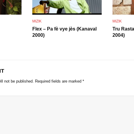
o
MIZIK
MIZIK
Flex – Pa fè vye jès (Kanaval
Tru Rasta
2000)
2004)
NT
ll not be published.
Required fields are marked
*