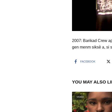
2007: Barikad Crew ap
gen menm siksè a, si s
FACEBOOK
YOU MAY ALSO L
VIDEO