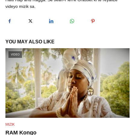
videyo mizik sa.
y
V
YOU MAY ALSO LIKE
i
VIDEO
d
e
o
MIZIK
RAM Kongo