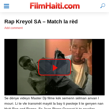
Rap Kreyol SA – Match la rèd
Add comment
P
l
KONEKTE
Se dènye videyo Master Dji filme kèk semenn sèlman anvan l
mouri. Li te vle transmèt mayèt la bay ti pwoteje li te genyen nan
a
Haiti Rap and Ragga. Se Jean-Pierre Grasset ki te reyalize