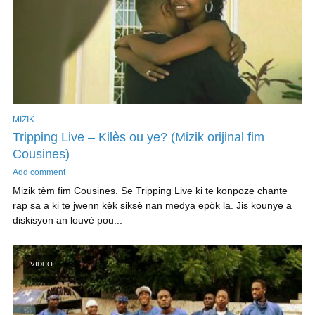
MIZIK
Tripping Live – Kilès ou ye? (Mizik orijinal fim
Cousines)
Add comment
Mizik tèm fim Cousines. Se Tripping Live ki te konpoze chante
rap sa a ki te jwenn kèk siksè nan medya epòk la. Jis kounye a
diskisyon an louvè pou...
VIDEO