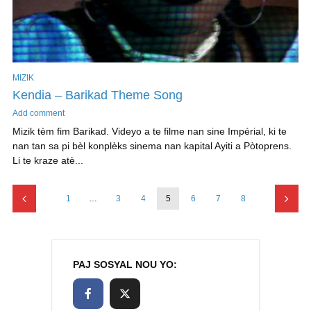
MIZIK
Kendia – Barikad Theme Song
Add comment
Mizik tèm fim Barikad. Videyo a te filme nan sine Impérial, ki te
nan tan sa pi bèl konplèks sinema nan kapital Ayiti a Pòtoprens.
Li te kraze atè...
1
…
3
4
5
6
7
8
PAJ SOSYAL NOU YO: