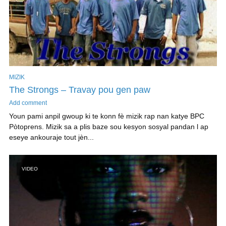
MIZIK
The Strongs – Travay pou gen paw
Add comment
Youn pami anpil gwoup ki te konn fè mizik rap nan katye BPC
Pòtoprens. Mizik sa a plis baze sou kesyon sosyal pandan l ap
eseye ankouraje tout jèn...
VIDEO