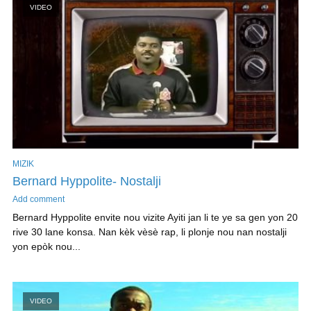
VIDEO
MIZIK
Bernard Hyppolite- Nostalji
Add comment
Bernard Hyppolite envite nou vizite Ayiti jan li te ye sa gen yon 20
rive 30 lane konsa. Nan kèk vèsè rap, li plonje nou nan nostalji
yon epòk nou...
VIDEO