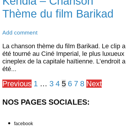
Kendia – Chanson
Thème du film Barikad
Add comment
La chanson thème du film Barikad. Le clip a
été tourné au Ciné Imperial, le plus luxueux
cineplex de la capitale haïtienne. L’endroit a
été...
Previous
1
…
3
4
5
6
7
8
Next
NOS PAGES SOCIALES:
facebook