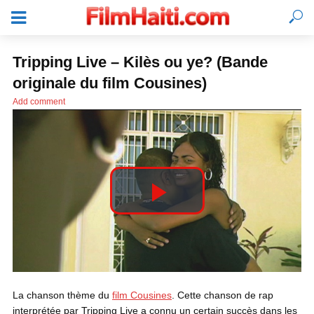
Tripping Live – Kilès ou ye? (Bande
originale du film Cousines)
Add comment
P
l
SE CONNECTER
La chanson thème du
film Cousines
. Cette chanson de rap
a
interprétée par Tripping Live a connu un certain succès dans les