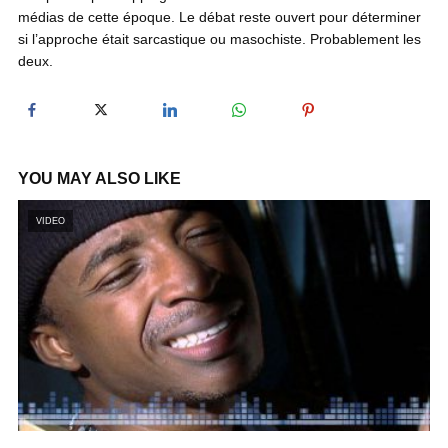
médias de cette époque. Le débat reste ouvert pour déterminer
si l’approche était sarcastique ou masochiste. Probablement les
y
deux.
V
i
YOU MAY ALSO LIKE
VIDEO
d
e
o