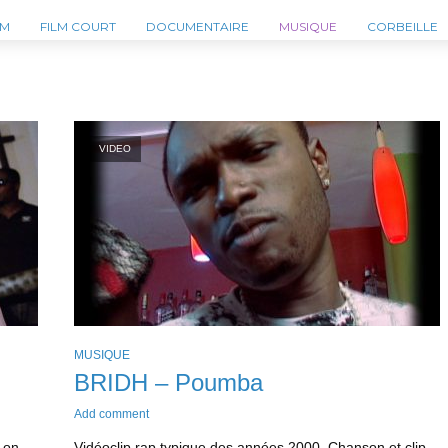
LM
FILM COURT
DOCUMENTAIRE
MUSIQUE
CORBEILLE
VIDEO
MUSIQUE
BRIDH – Poumba
Add comment
 on
Vidéoclip rap typique des années 2000. Chanson et clip