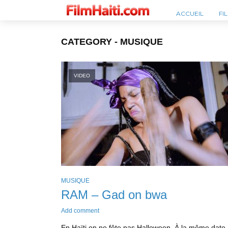
ACCUEIL
FI
CATEGORY - MUSIQUE
VIDEO
MUSIQUE
RAM – Gad on bwa
Add comment
En Haïti on ne fête pas Halloween. À la même date,