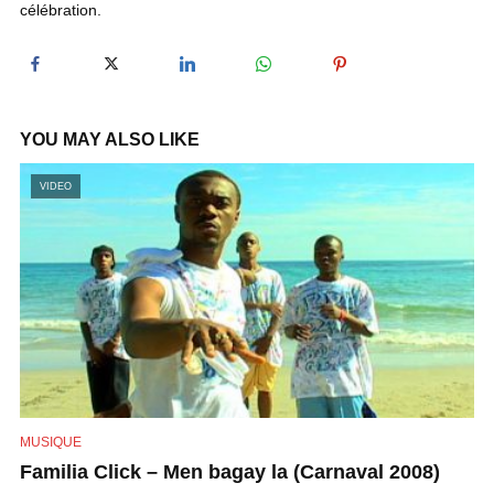
célébration.
y
V
YOU MAY ALSO LIKE
i
VIDEO
d
e
o
MUSIQUE
Familia Click – Men bagay la (Carnaval 2008)