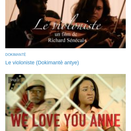
DOKIMANTÈ
Le violoniste (Dokimantè antye)
VIDEO