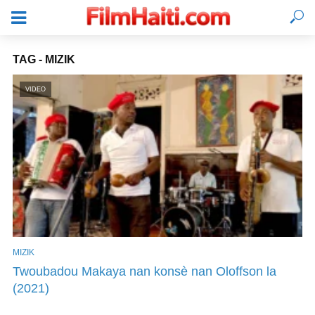
TAG - MIZIK
VIDEO
MIZIK
KONEKTE
Twoubadou Makaya nan konsè nan Oloffson la
(2021)