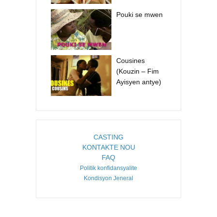
Pouki se mwen
Cousines
(Kouzin – Fim
Ayisyen antye)
CASTING
KONTAKTE NOU
FAQ
Politik konfidansyalite
Kondisyon Jeneral