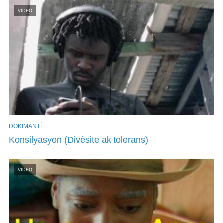
VIDEO
DOKIMANTÈ
Konsilyasyon (Divèsite ak tolerans)
VIDEO