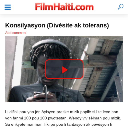
Konsilyasyon (Divèsite ak tolerans)
Add comment
P
l
KONEKTE
Li difisil pou yon jèn Ayisyen pratike mizik popilè si l te leve nan
a
yon fanmi 100 pou 100 pwotestan. Wendy viv sèlman pou mizik.
Sa enkyete manman li ki pè pou li tantasyon ak pèvèsyon li