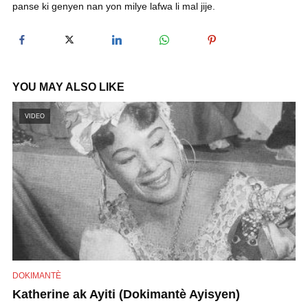
panse ki genyen nan yon milye lafwa li mal jije.
y
V
YOU MAY ALSO LIKE
i
VIDEO
d
e
o
DOKIMANTÈ
Katherine ak Ayiti (Dokimantè Ayisyen)