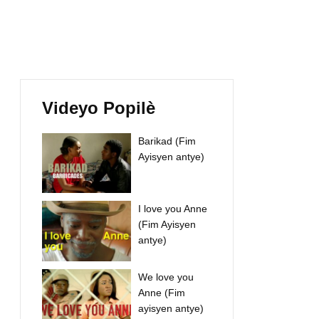
Videyo Popilè
Barikad (Fim
Ayisyen antye)
I love you Anne
(Fim Ayisyen
antye)
We love you
Anne (Fim
ayisyen antye)