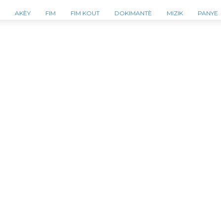
AKÈY
FIM
FIM KOUT
DOKIMANTÈ
MIZIK
PANYE