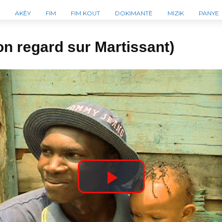
AKÈY
FIM
FIM KOUT
DOKIMANTÈ
MIZIK
PANYE
on regard sur Martissant)
P