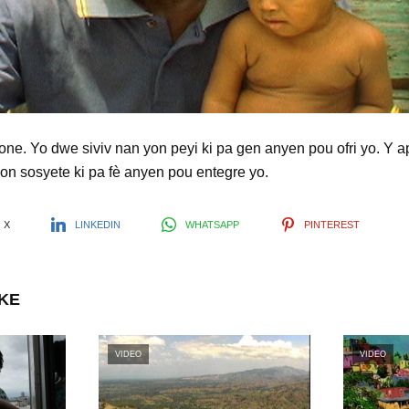
l
a
y
one. Yo dwe siviv nan yon peyi ki pa gen anyen pou ofri yo. Y a
yon sosyete ki pa fè anyen pou entegre yo.
V
X
LINKEDIN
WHATSAPP
PINTEREST
i
IKE
d
VIDEO
VIDEO
e