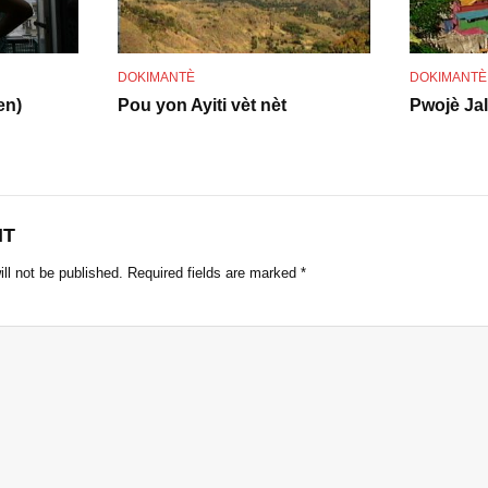
o
DOKIMANTÈ
DOKIMANTÈ
en)
Pou yon Ayiti vèt nèt
Pwojè Jal
NT
ll not be published.
Required fields are marked
*