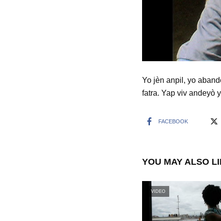
Yo jèn anpil, yo aband
fatra. Yap viv andeyò 
FACEBOOK
YOU MAY ALSO L
VIDEO