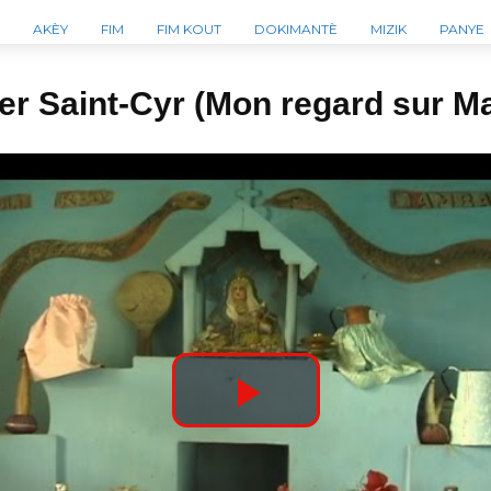
AKÈY
FIM
FIM KOUT
DOKIMANTÈ
MIZIK
PANYE
er Saint-Cyr (Mon regard sur Ma
P