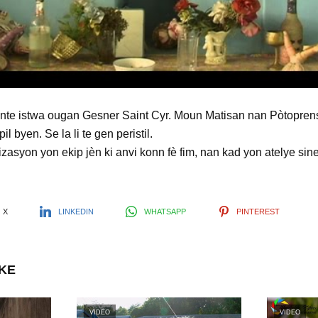
l
a
y
onte istwa ougan Gesner Saint Cyr. Moun Matisan nan Pòtopren
il byen. Se la li te gen peristil.
V
zasyon yon ekip jèn ki anvi konn fè fim, nan kad yon atelye si
i
X
LINKEDIN
WHATSAPP
PINTEREST
d
IKE
e
VIDEO
VIDEO