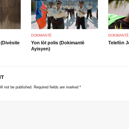
o
DOKIMANTÈ
DOKIMANTÈ
(Divèsite
Yon lòt polis (Dokimantè
Telefòn J
Ayisyen)
NT
ll not be published.
Required fields are marked
*