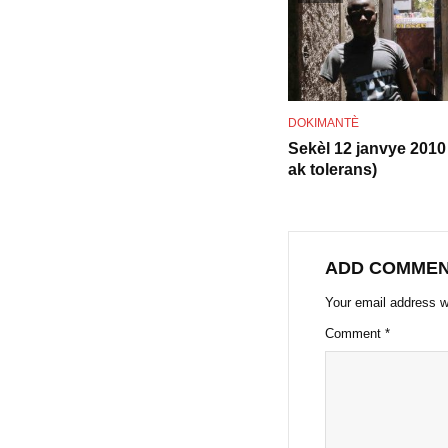
DOKIMANTÈ
Sekèl 12 janvye 2010 
ak tolerans)
ADD COMME
Your email address wi
Comment
*