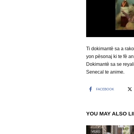
Ti dokimantè sa a rak
yon pèsonaj ki te fè anp
Dokimantè sa se reyali
Senecal te anime.
FACEBOOK
YOU MAY ALSO L
VIDEO