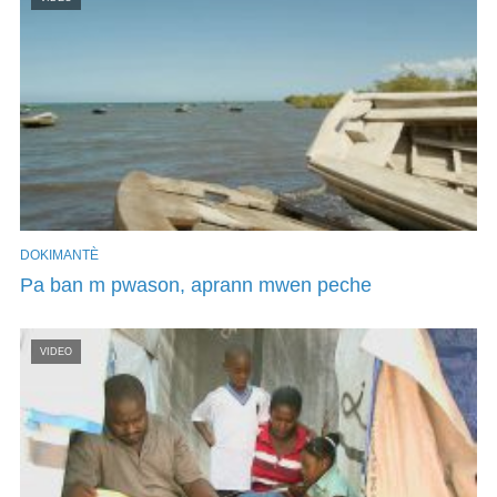
DOKIMANTÈ
Pa ban m pwason, aprann mwen peche
VIDEO