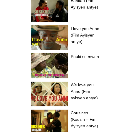
Barikad (Fim
Ayisyen antye)
I love you Anne
(Fim Ayisyen
antye)
Pouki se mwen
We love you
Anne (Fim
ayisyen antye)
Cousines
(Kouzin – Fim
Ayisyen antye)