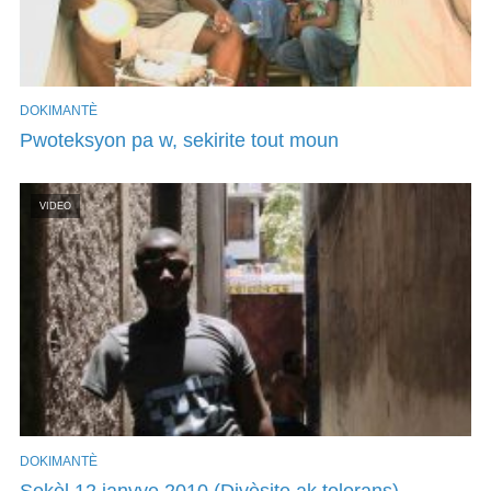
DOKIMANTÈ
Pwoteksyon pa w, sekirite tout moun
VIDEO
DOKIMANTÈ
Sekèl 12 janvye 2010 (Divèsite ak tolerans)