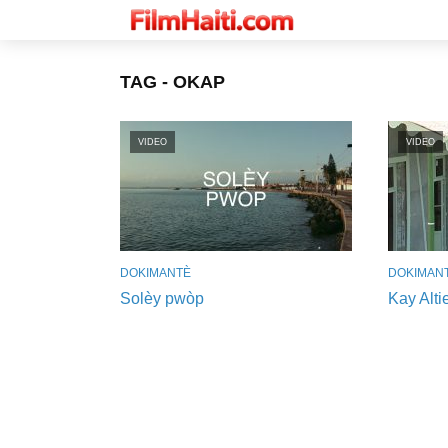
TAG - OKAP
VIDEO
VIDEO
DOKIMANTÈ
DOKIMAN
Solèy pwòp
Kay Altie