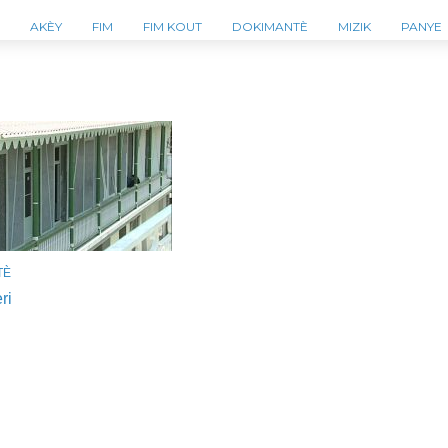
AKÈY
FIM
FIM KOUT
DOKIMANTÈ
MIZIK
PANYE
TÈ
ri