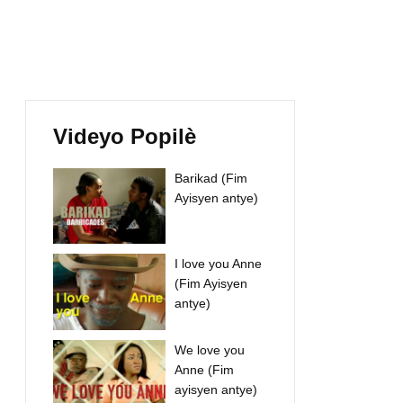
Videyo Popilè
Barikad (Fim
Ayisyen antye)
I love you Anne
(Fim Ayisyen
antye)
We love you
Anne (Fim
ayisyen antye)