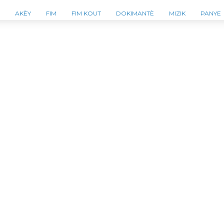
AKÈY
FIM
FIM KOUT
DOKIMANTÈ
MIZIK
PANYE