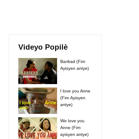
Videyo Popilè
Barikad (Fim
Ayisyen antye)
I love you Anne
(Fim Ayisyen
antye)
We love you
Anne (Fim
ayisyen antye)