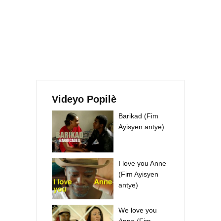
Videyo Popilè
Barikad (Fim
Ayisyen antye)
I love you Anne
(Fim Ayisyen
antye)
We love you