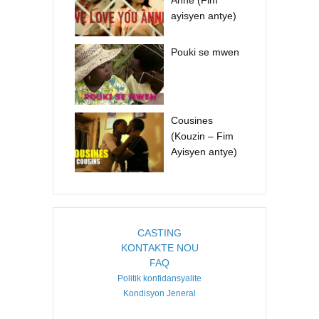
Anne (Fim
ayisyen antye)
Pouki se mwen
Cousines
(Kouzin – Fim
Ayisyen antye)
CASTING
KONTAKTE NOU
FAQ
Politik konfidansyalite
Kondisyon Jeneral