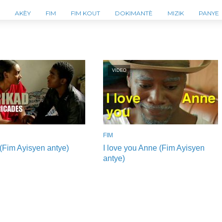
AKÈY
FIM
FIM KOUT
DOKIMANTÈ
MIZIK
PANYE
VIDEO
FIM
(Fim Ayisyen antye)
I love you Anne (Fim Ayisyen
antye)