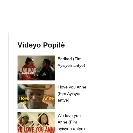
Videyo Popilè
Barikad (Fim
Ayisyen antye)
I love you Anne
(Fim Ayisyen
antye)
We love you
Anne (Fim
ayisyen antye)