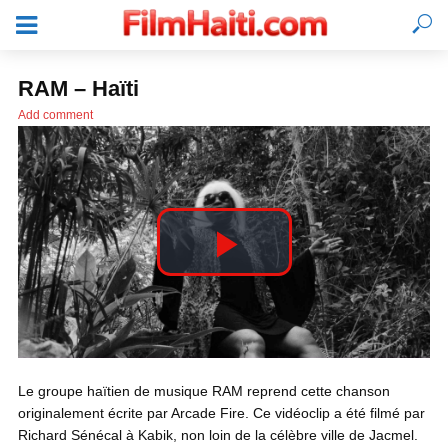
RAM – Haïti
Add comment
P
l
SE CONNECTER
Le groupe haïtien de musique RAM reprend cette chanson
a
originalement écrite par Arcade Fire. Ce vidéoclip a été filmé par
Richard Sénécal à Kabik, non loin de la célèbre ville de Jacmel.