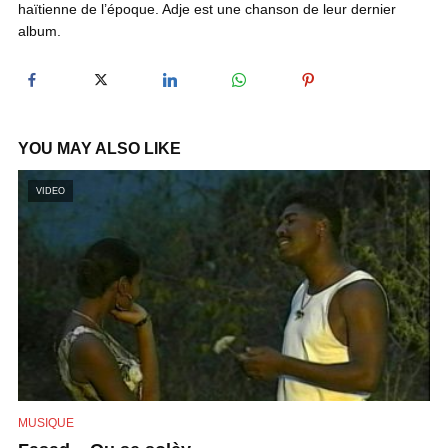
haïtienne de l’époque. Adje est une chanson de leur dernier
y
album.
V
i
YOU MAY ALSO LIKE
VIDEO
d
e
o
MUSIQUE