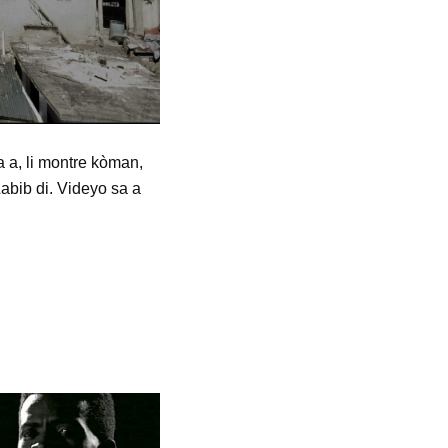
 a, li montre kòman,
Labib di. Videyo sa a