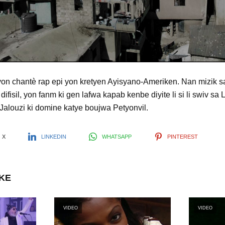
l
a
y
yon chantè rap epi yon kretyen Ayisyano-Ameriken. Nan mizik sa
fisil, yon fanm ki gen lafwa kapab kenbe diyite li si li swiv sa 
V
 Jalouzi ki domine katye boujwa Petyonvil.
i
X
LINKEDIN
WHATSAPP
PINTEREST
d
IKE
e
VIDEO
VIDEO