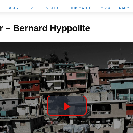
AKÈY
FIM
FIM KOUT
DOKIMANTÈ
MIZIK
PANYE
r – Bernard Hyppolite
P