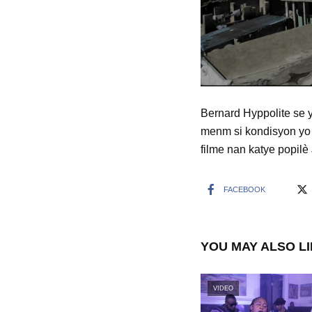
Bernard Hyppolite se 
menm si kondisyon yo di
filme nan katye popilè
FACEBOOK
YOU MAY ALSO L
VIDEO