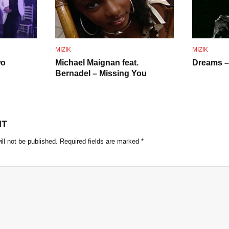
o
MIZIK
MIZIK
wo
Michael Maignan feat.
Dreams –
Bernadel – Missing You
NT
ll not be published.
Required fields are marked
*