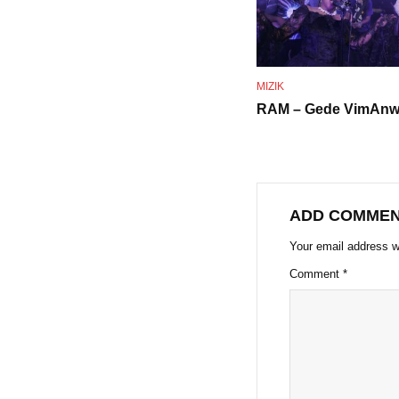
MIZIK
RAM – Gede VimAn
ADD COMME
Your email address wi
Comment
*