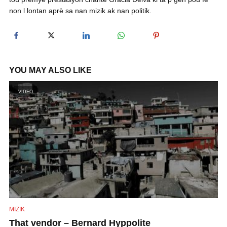
non l lontan aprè sa nan mizik ak nan politik.
y
V
YOU MAY ALSO LIKE
i
VIDEO
d
e
o
MIZIK
That vendor – Bernard Hyppolite