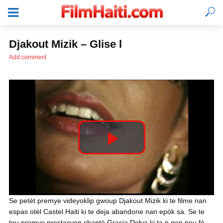
Djakout Mizik – Glise l
Add comment
P
l
KONEKTE
Se petèt premye videyoklip gwoup Djakout Mizik ki te filme nan
espas otèl Castel Haiti ki te deja abandone nan epòk sa. Se te
a
tou premye prestasyon chantè Gracia Delva ki ta p gen pou fè