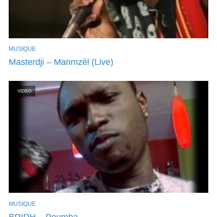
MUSIQUE
Masterdji – Manmzèl (Live)
VIDEO
MUSIQUE
BRIDH – Poumba