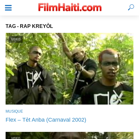
TAG - RAP KREYÒL
VIDEO
MUSIQUE
SE CONNECTER
Flex – Tèt Anba (Carnaval 2002)
VIDEO