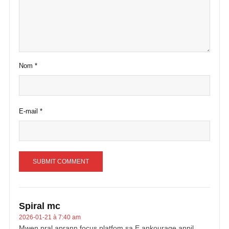
Nom
*
E-mail
*
Spiral mc
2026-01-21 à 7:40 am
Mwen pral aprann focus platfom sa E ankourage anpil