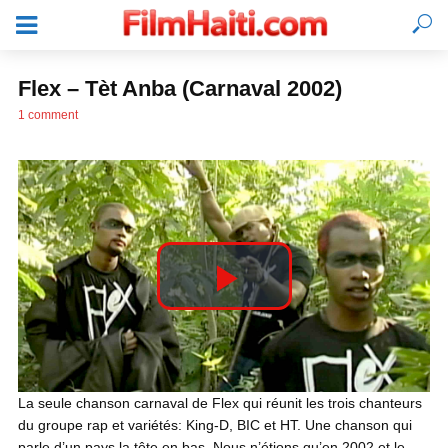
Flex – Tèt Anba (Carnaval 2002)
1 comment
P
l
SE CONNECTER
La seule chanson carnaval de Flex qui réunit les trois chanteurs
du groupe rap et variétés: King-D, BIC et HT. Une chanson qui
a
parle d’un pays la tête en bas. Nous n’étions qu’en 2002 et le