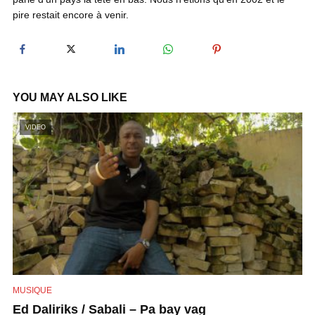
pire restait encore à venir.
y
V
YOU MAY ALSO LIKE
i
VIDEO
d
e
o
MUSIQUE
Ed Daliriks / Sabali – Pa bay vag