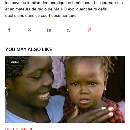
les pays où le bilan démocratique est médiocre. Les journalistes
y
et animateurs de radio de Majik 9 expliquent leurs défis
quotidiens dans ce court documentaire.
V
i
YOU MAY ALSO LIKE
d
VIDEO
e
o
DOCUMENTAIRE