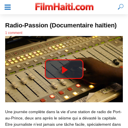
Radio-Passion (Documentaire haïtien)
1 comment
P
l
SE CONNECTER
Une journée complète dans la vie d’une station de radio de Port-
a
au-Prince, deux ans après le séisme qui a dévasté la capitale.
Etre journaliste n’est jamais une tâche facile, spécialement dans