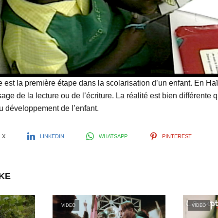
l
a
y
 est la première étape dans la scolarisation d’un enfant. En Haït
age de la lecture ou de l’écriture. La réalité est bien différente
u développement de l’enfant.
V
X
LINKEDIN
WHATSAPP
PINTEREST
i
IKE
d
VIDEO
VIDEO
e