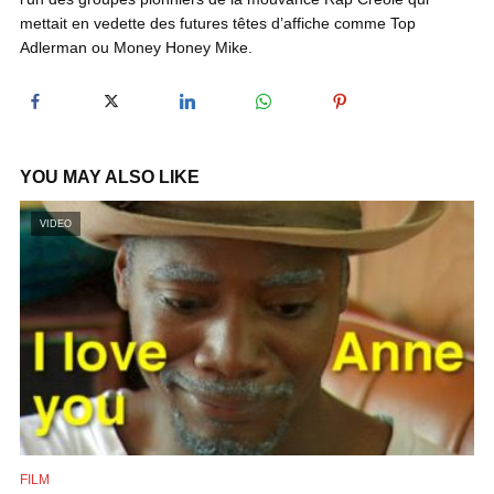
mettait en vedette des futures têtes d’affiche comme Top
Adlerman ou Money Honey Mike.
y
V
YOU MAY ALSO LIKE
i
VIDEO
d
e
o
FILM