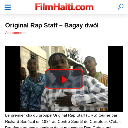
Original Rap Staff – Bagay dwòl
Add comment
P
l
SE CONNECTER
Le premier clip du groupe Original Rap Staff (ORS) tourné par
Richard Sénécal en 1994 au Centre Sportif de Carrefour. C’était
a
l’un des groupes pionniers de la mouvance Rap Créole qui