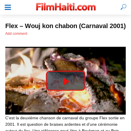
Flex – Wouj kon chabon (Carnaval 2001)
Add comment
P
l
SE CONNECTER
C’est la deuxième chanson de carnaval du groupe Flex sortie en
2001. Il est question de braises ardentes et d’une cérémonie
a
autour du feu. Une référence peut-être à Boukman et au Bois