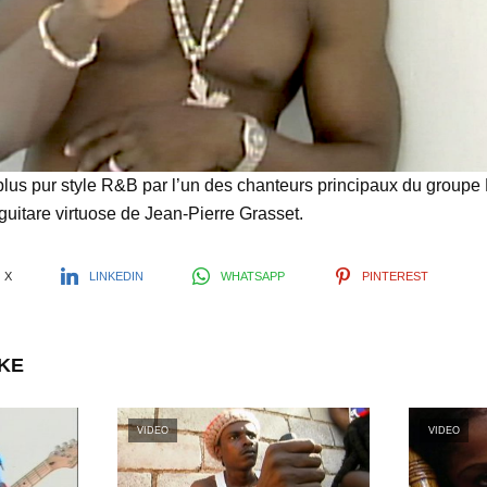
l
a
y
lus pur style R&B par l’un des chanteurs principaux du groupe
guitare virtuose de Jean-Pierre Grasset.
V
X
LINKEDIN
WHATSAPP
PINTEREST
i
IKE
d
VIDEO
VIDEO
e