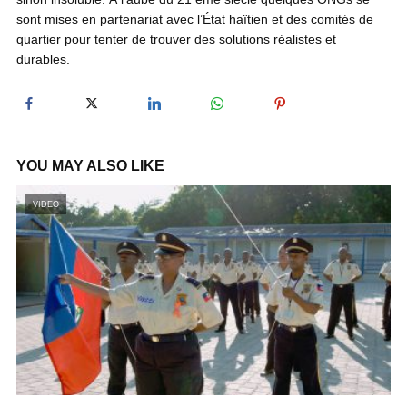
sont mises en partenariat avec l’État haïtien et des comités de
quartier pour tenter de trouver des solutions réalistes et
y
durables.
V
i
YOU MAY ALSO LIKE
VIDEO
d
e
o