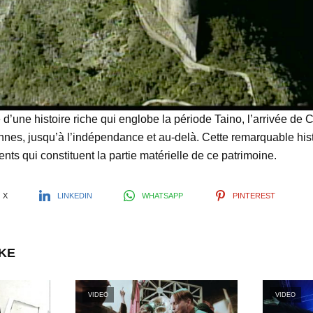
l
a
y
é d’une histoire riche qui englobe la période Taino, l’arrivée de
nes, jusqu’à l’indépendance et au-delà. Cette remarquable histo
nts qui constituent la partie matérielle de ce patrimoine.
V
X
LINKEDIN
WHATSAPP
PINTEREST
i
IKE
d
VIDEO
VIDEO
e