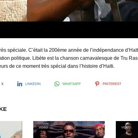
l
a
y
rès spéciale. C’était la 200ème année de l’indépendance d’Haïti
ation politique. Libète est la chanson carnavalesque de Tru Ras
V
eurs de ce moment très spécial dans l’histoire d’Haïti.
i
X
LINKEDIN
WHATSAPP
PINTEREST
d
IKE
e
VIDEO
VIDEO